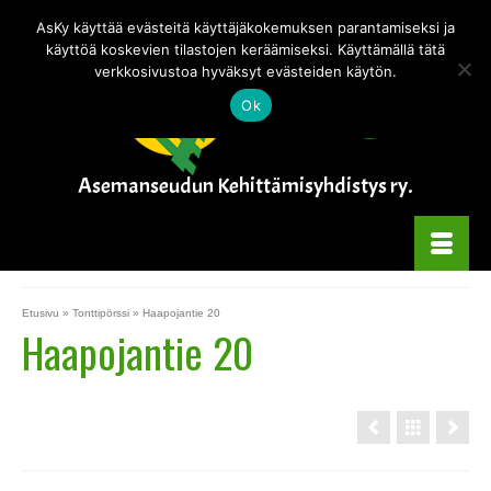
Tämä verkkokauppa on testitilassa — tilauksia ei käsitellä.
Piilota tämä
AsKy käyttää evästeitä käyttäjäkokemuksen parantamiseksi ja
ilmoitus
käyttöä koskevien tilastojen keräämiseksi. Käyttämällä tätä
verkkosivustoa hyväksyt evästeiden käytön.
Ok
Asemanseudun Kehittämisyhdistys ry.
Etusivu
»
Tonttipörssi
»
Haapojantie 20
Haapojantie 20