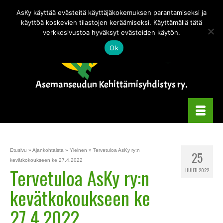
Tämä verkkokauppa on testitilassa — tilauksia ei käsitellä.
Piilota tämä
AsKy käyttää evästeitä käyttäjäkokemuksen parantamiseksi ja
ilmoitus
käyttöä koskevien tilastojen keräämiseksi. Käyttämällä tätä
verkkosivustoa hyväksyt evästeiden käytön.
Ok
Asemanseudun Kehittämisyhdistys ry.
Etusivu
»
Ajankohtaista
»
Yleinen
»
Tervetuloa AsKy ry:n
25
kevätkokoukseen ke 27.4.2022
Tervetuloa AsKy ry:n
HUHTI 2022
kevätkokoukseen ke
27.4.2022