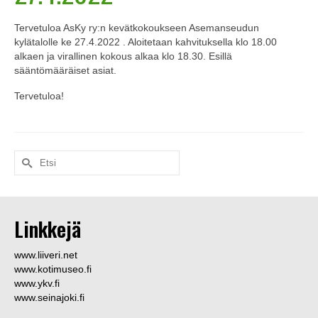
Tervetuloa AsKy ry:n kevätkokoukseen Asemanseudun
kylätalolle ke 27.4.2022 . Aloitetaan kahvituksella klo 18.00
alkaen ja virallinen kokous alkaa klo 18.30. Esillä
sääntömääräiset asiat.
Tervetuloa!
Search
for:
Linkkejä
www.liiveri.net
www.kotimuseo.fi
www.ykv.fi
www.seinajoki.fi