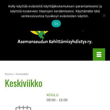
Tämä verkkokauppa on testitilassa — tilauksia ei käsitellä.
Piilota tämä
AsKy käyttää evästeitä käyttäjäkokemuksen parantamiseksi ja
ilmoitus
käyttöä koskevien tilastojen keräämiseksi. Käyttämällä tätä
verkkosivustoa hyväksyt evästeiden käytön.
Ok
Asemanseudun Kehittämisyhdistys ry.
Etusivu
»
Keskiviikko
Keskiviikko
KOULU
09:00
-
15:00