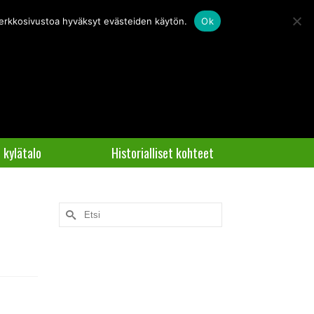
oitus
 verkkosivustoa hyväksyt evästeiden käytön.
Ok
 kylätalo
Historialliset kohteet
Search
for: