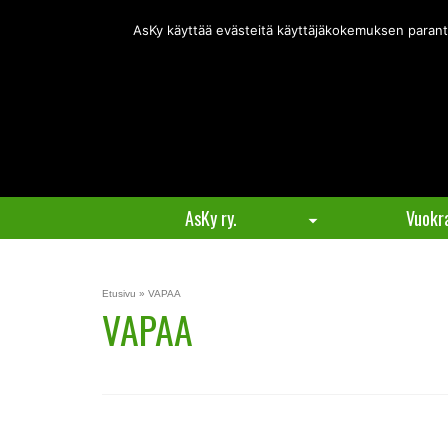
Täm
AsKy käyttää evästeitä käyttäjäkokemuksen paranta
AsKy ry.
Vuokr
Etusivu
»
VAPAA
VAPAA