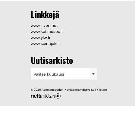
Linkkejä
www.liiveri.net
www.kotimuseo.fi
www.ykv.fi
www.seinajoki.fi
Uutisarkisto
Uutisarkisto
Valitse kuukausi
© 2026 Asemanseudun Kehittämisyhdistys ry. | Ylistaro