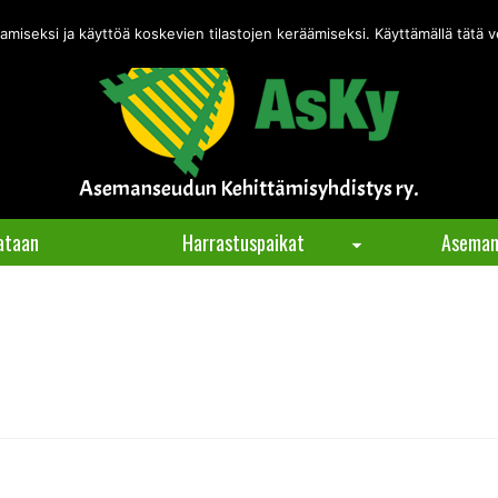
ä verkkokauppa on testitilassa — tilauksia ei käsitellä.
Piilota tämä ilm
miseksi ja käyttöä koskevien tilastojen keräämiseksi. Käyttämällä tätä
Asemanseudun Kehittämisyhdistys ry.
ataan
Harrastuspaikat
Aseman