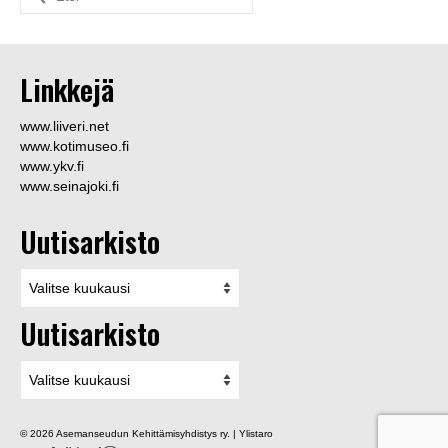
for:
Linkkejä
www.liiveri.net
www.kotimuseo.fi
www.ykv.fi
www.seinajoki.fi
Uutisarkisto
Uutisarkisto
Uutisarkisto
Uutisarkisto
© 2026 Asemanseudun Kehittämisyhdistys ry. | Ylistaro