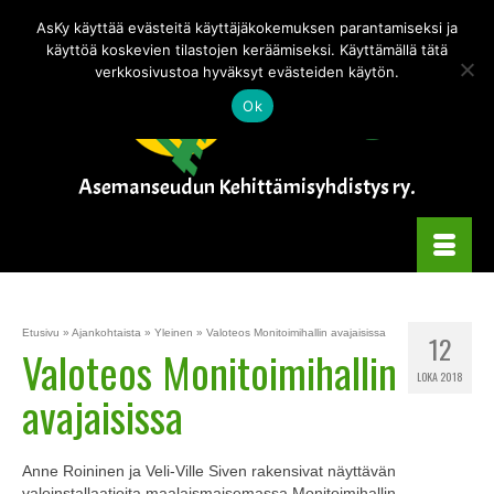
Tämä verkkokauppa on testitilassa — tilauksia ei käsitellä.
Piilota tämä
AsKy käyttää evästeitä käyttäjäkokemuksen parantamiseksi ja
ilmoitus
käyttöä koskevien tilastojen keräämiseksi. Käyttämällä tätä
verkkosivustoa hyväksyt evästeiden käytön.
Ok
Asemanseudun Kehittämisyhdistys ry.
Etusivu
»
Ajankohtaista
»
Yleinen
»
Valoteos Monitoimihallin avajaisissa
12
Valoteos Monitoimihallin
LOKA 2018
avajaisissa
Anne Roininen ja Veli-Ville Siven rakensivat näyttävän
valoinstallaatioita maalaismaisemassa Monitoimihallin